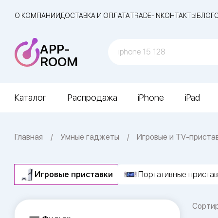
О КОМПАНИИ
ДОСТАВКА И ОПЛАТА
TRADE-IN
КОНТАКТЫ
БЛОГ
APP-
ROOM
Каталог
Распродажа
iPhone
iPad
Главная
Умные гаджеты
Игровые и TV-приста
Игровые приставки
Портативные пристав
Сорти