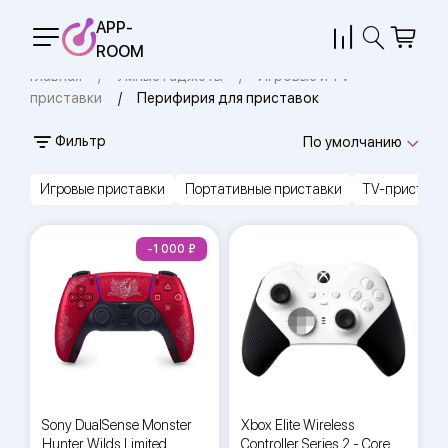
APP-
ROOM
Главная
Умные гаджеты
Игровые и TV-
приставки
Перифирия для приставок
Фильтр
По умолчанию
Игровые приставки
Портативные приставки
TV-приставк
-1 000
Sony DualSense Monster
Xbox Elite Wireless
Hunter Wilds Limited
Controller Series 2 - Core