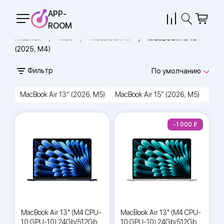
APP-
ROOM
Главная
Mac
MacBook Air
MacBook Air 13"
(2025, M4)
Фильтр
По умолчанию
MacBook Air 13″ (2026, M5)
MacBook Air 15″ (2026, M5)
MacB
-1 000
MacBook Air 13" (M4 CPU-
MacBook Air 13" (M4 CPU-
10 GPU-10) 24Gb/512Gb
10 GPU-10) 24Gb/512Gb