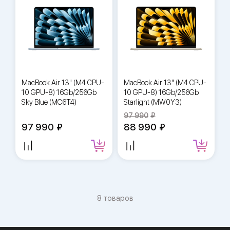
MacBook Air 13" (M4 CPU-
MacBook Air 13" (M4 CPU-
10 GPU-8) 16Gb/256Gb
10 GPU-8) 16Gb/256Gb
Sky Blue (MC6T4)
Starlight (MW0Y3)
97 990
97 990
88 990
8 товаров