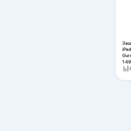
Защ
iPad
Gur
1 4