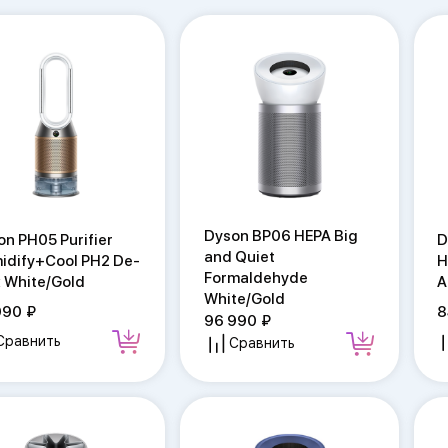
Dyson BP06 HEPA Big
on PH05 Purifier
D
and Quiet
idify+Cool PH2 De-
H
Formaldehyde
 White/Gold
A
White/Gold
990
8
96 990
Сравнить
Сравнить