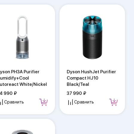
yson PH3A Purifier
Dyson HushJet Purifier
umidify+Cool
Compact HJ10
utoreact White/Nickel
Black/Teal
4 990
37 990
Сравнить
Сравнить