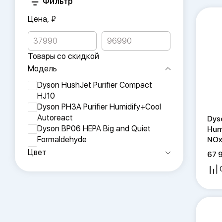
Фильтр
Цена, ₽
Товары со скидкой
Модель
Dyson HushJet Purifier Compact
HJ10
Dyson PH3A Purifier Humidify+Cool
Autoreact
Dys
Dyson BP06 HEPA Big and Quiet
Hum
Formaldehyde
NOx
Dyson PH05 Purifier Humidify+Cool
Цвет
67 
PH2 De-NOx
Dyson BP03 Big and Quiet
Formaldehyde
Dyson BP04 Big and Quiet
Formaldehyde