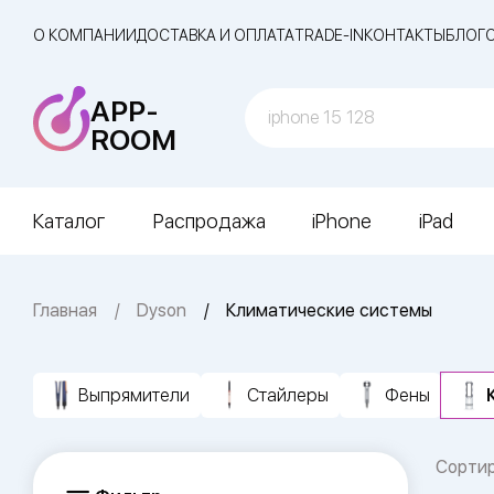
О КОМПАНИИ
ДОСТАВКА И ОПЛАТА
TRADE-IN
КОНТАКТЫ
БЛОГ
APP-
ROOM
Каталог
Распродажа
iPhone
iPad
Главная
Dyson
Климатические системы
Выпрямители
Стайлеры
Фены
Сорти