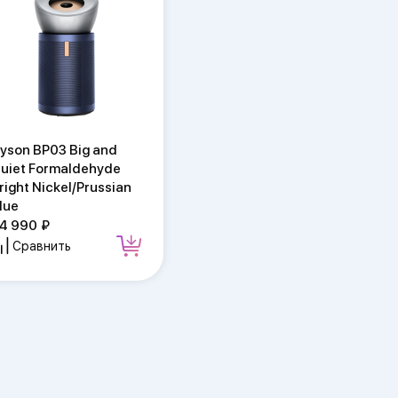
yson BP03 Big and
uiet Formaldehyde
right Nickel/Prussian
lue
4 990
Сравнить