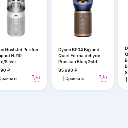
D
on HushJet Purifier
Dyson BP04 Big and
Q
pact HJ10
Quiet Formaldehyde
B
e/Silver
Prussian Blue/Gold
B
990
85 990
8
Сравнить
Сравнить