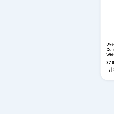
Dys
Com
Whit
37 