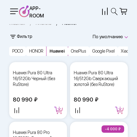
APP-
ROOM
Главная
Android
Huawei
Фильтр
По умолчанию
POCO
HONOR
Huawei
OnePlus
Google Pixel
Xiaomi
Huawei Pura 80 Ultra
Huawei Pura 80 Ultra
16/512Gb Черный (без
16/512Gb Сверкающий
RuStore)
золотой (без RuStore)
80 990
80 990
-4 000
Huawei Pura 80 Pro