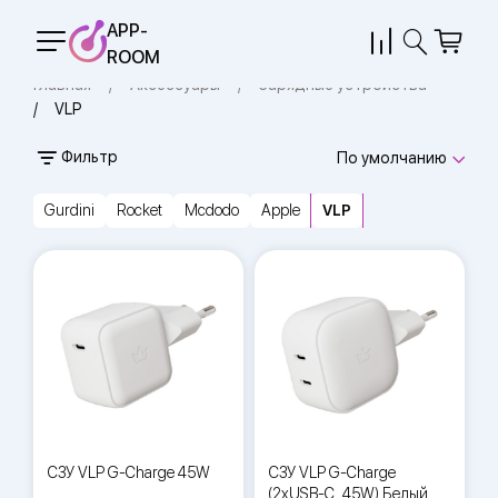
APP-
ROOM
Главная
Аксессуары
Зарядные устройства
VLP
Фильтр
По умолчанию
Gurdini
Rocket
Mcdodo
Apple
VLP
СЗУ VLP G-Charge 45W
СЗУ VLP G-Charge
(2xUSB-C, 45W) Белый