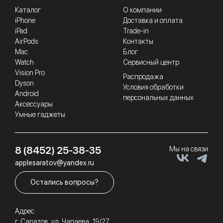
Каталог
О компании
iPhone
Доставка и оплата
iPad
Trade-in
AirPods
Контакты
Mac
Блог
Watch
Сервисный центр
Vision Pro
Распродажа
Dyson
Условия обработки
Android
персональных данных
Аксессуары
Умные гаджеты
8 (8452) 25-38-35
Мы на связи
applesaratov@yandex.ru
Остались вопросы?
Адрес
г. Саратов, ул. Чапаева, 19/27