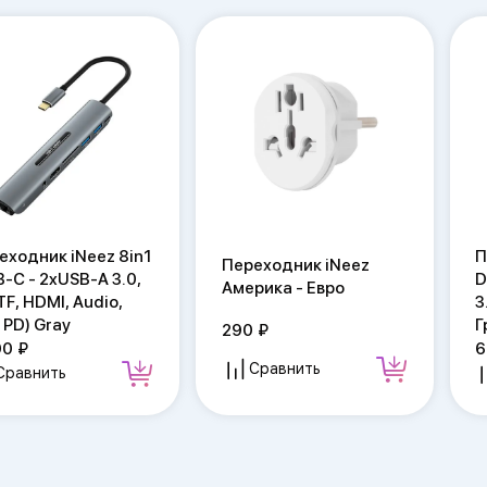
еходник iNeez 8in1
П
Переходник iNeez
B-C - 2xUSB-A 3.0,
D
Америка - Евро
TF, HDMI, Audio,
3
 PD) Gray
Г
290
90
6
Сравнить
Сравнить