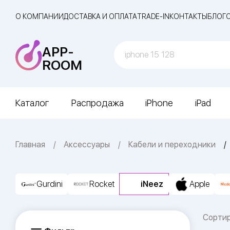
О КОМПАНИИ
ДОСТАВКА И ОПЛАТА
TRADE-IN
КОНТАКТЫ
БЛОГ
APP-
ROOM
Каталог
Распродажа
iPhone
iPad
Главная
Аксессуары
Кабели и переходники
Gurdini
Rocket
iNeez
Apple
Сорти