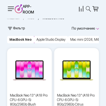
APP-
ROOM
Главная
Mac
MacBook Neo
Фильтр
По умолчанию
MacBook Neo
Apple Studio Display
Mac mini (2024, M4)
MacBook Neo 13" (A18 Pro
MacBook Neo 13" (A18 Pro
CPU-6 GPU-5)
CPU-6 GPU-5)
8Gb/256Gb Blush
8Gb/256Gb Citrus