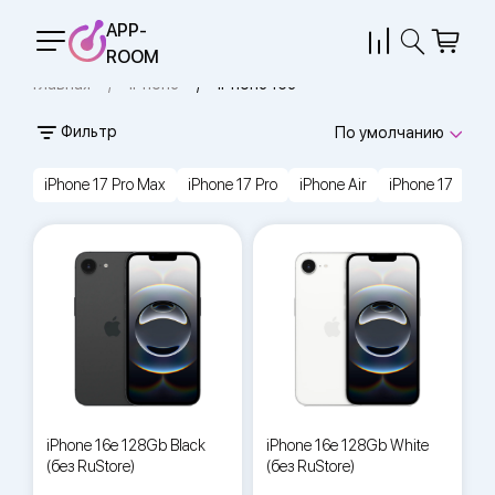
APP-
ROOM
Главная
iPhone
iPhone 16e
Фильтр
По умолчанию
iPhone 17 Pro Max
iPhone 17 Pro
iPhone Air
iPhone 17
iP
iPhone 16e 128Gb Black
iPhone 16e 128Gb White
(без RuStore)
(без RuStore)