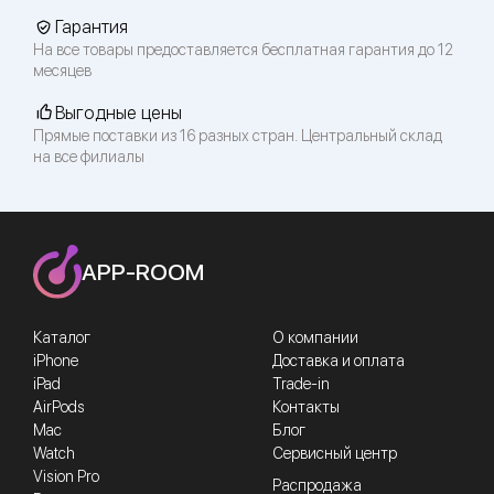
Гарантия
На все товары предоставляется бесплатная гарантия до 12
месяцев
Выгодные цены
Прямые поставки из 16 разных стран. Центральный склад
на все филиалы
APP-ROOM
Каталог
О компании
iPhone
Доставка и оплата
iPad
Trade-in
AirPods
Контакты
Mac
Блог
Watch
Сервисный центр
Vision Pro
Распродажа