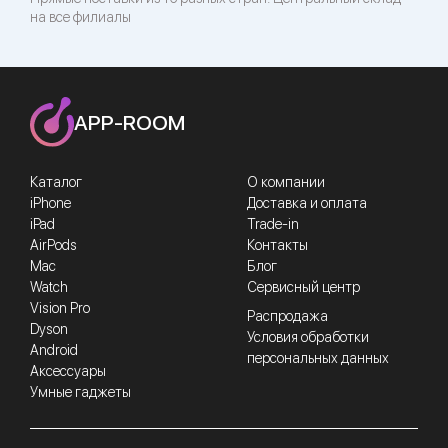
на все филиалы
APP-ROOM
Каталог
О компании
iPhone
Доставка и оплата
iPad
Trade-in
AirPods
Контакты
Mac
Блог
Watch
Сервисный центр
Vision Pro
Распродажа
Dyson
Условия обработки
Android
персональных данных
Аксессуары
Умные гаджеты