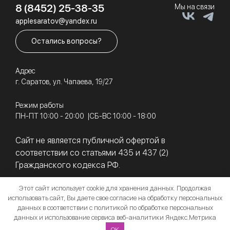
8 (8452) 25-38-35
Мы на связи
applesaratov@yandex.ru
Остались вопросы?
Адрес
г. Саратов, ул. Чапаева, 19/27
Режим работы
ПН-ПТ 10:00 - 20:00
СБ-ВС 10:00 - 18:00
Сайт не является публичной офертой в
соответствии со статьями 435 и 437 (2)
Гражданского кодекса РФ.
Этот сайт использует cookie для хранения данных. Продолжая
использовать сайт, Вы даете свое
согласие на обработку персональных
© 2011 - 2026 Магазин цифровой техники App-Room
данных
в соответствии с
политикой по обработке персональных
данных и использование сервиса веб-аналитики Яндекс.Метрика
Разработка сайта
OK