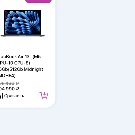
acBook Air 13" (M5
PU-10 GPU-8)
6Gb/512Gb Midnight
MDHE4)
05 490
04 990
Сравнить