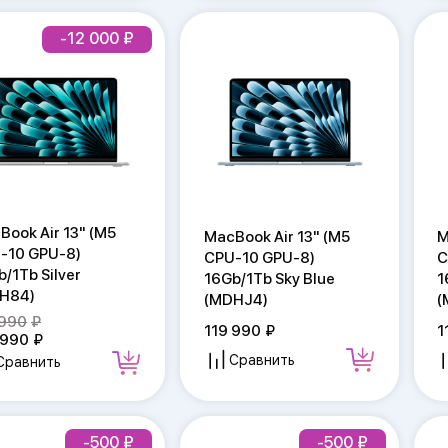
-12 000
Book Air 13" (M5
MacBook Air 13" (M5
M
-10 GPU-8)
CPU-10 GPU-8)
C
/1Tb Silver
16Gb/1Tb Sky Blue
1
H84)
(MDHJ4)
(
 990
119 990
1
 990
Сравнить
Сравнить
-500
-500