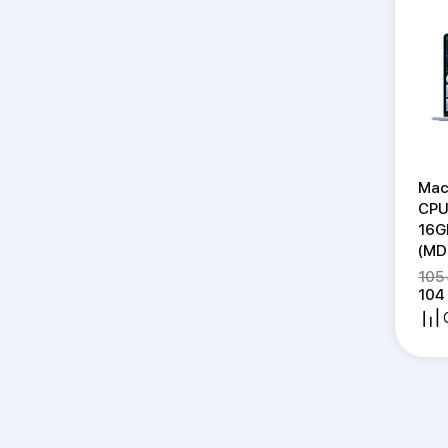
Mac
CPU
16G
(MD
105
104