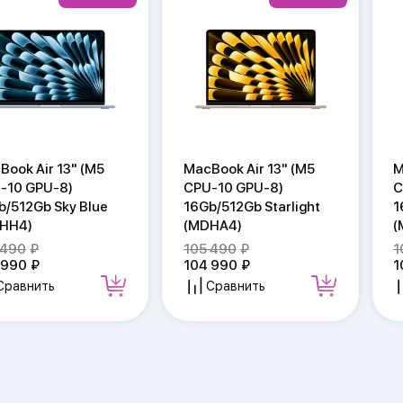
Book Air 13" (M5
MacBook Air 13" (M5
M
-10 GPU-8)
CPU-10 GPU-8)
C
b/512Gb Sky Blue
16Gb/512Gb Starlight
1
HH4)
(MDHA4)
(
 490
105 490
1
 990
104 990
1
Сравнить
Сравнить