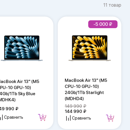
11 товар
-5 000
MacBook Air 13" (M5
acBook Air 13" (M5
CPU-10 GPU-10)
PU-10 GPU-10)
24Gb/1Tb Starlight
4Gb/1Tb Sky Blue
(MDHD4)
MDHK4)
149 990
49 990
144 990
Сравнить
Сравнить