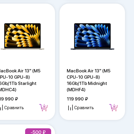
acBook Air 13" (M5
MacBook Air 13" (M5
PU-10 GPU-8)
CPU-10 GPU-8)
6Gb/1Tb Starlight
16Gb/1Tb Midnight
MDHC4)
(MDHF4)
19 990
119 990
Сравнить
Сравнить
-500