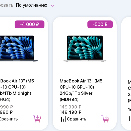
ровать
По умолчанию
-4 000
-500
Book Air 13" (M5
MacBook Air 13" (M5
M
-10 GPU-10)
CPU-10 GPU-10)
C
b/1Tb Midnight
24Gb/1Tb Silver
2
HG4)
(MDH94)
(
 990
149 990
1
 990
149 490
Сравнить
Сравнить