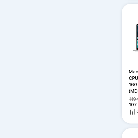
Mac
CPU
16Gb
(MD
119
107