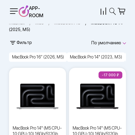
APP-
ROOM
Главная
Mac
MacBook Pro
MacBook Pro 14″
(2025, M5)
Фильтр
По умолчанию
MacBook Pro 16″ (2026, M5)
MacBook Pro 14" (2023, M3)
Mac
-17 000
MacBook Pro 14" (M5 CPU-
MacBook Pro 14" (M5 CPU-
10 GPU-10) 16Gb/512Gb
10 GPU-10) 16Gb/512Gb