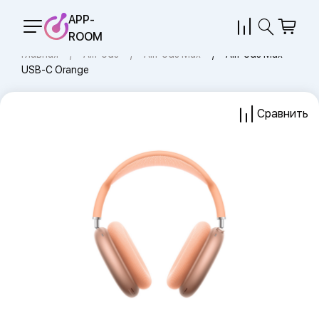
APP-
ROOM
Главная
AirPods
AirPods Max
AirPods Max
USB-C Orange
Сравнить