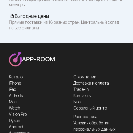
месяцев
Выгодные цены
Прямые поставки из 16 разных стран. Центральный склад
на все филиалы
APP-ROOM
Каталог
О компании
iPhone
Доставка и оплата
iPad
Trade-in
AirPods
Контакты
Mac
Блог
Watch
Сервисный центр
Vision Pro
Распродажа
Dyson
Условия обработки
Android
персональных данных
Аксессуары