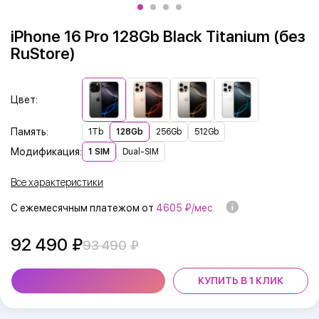
iPhone 16 Pro 128Gb Black Titanium (без
RuStore)
Цвет:
Память:
1Tb
128Gb
256Gb
512Gb
Модификация:
1 SIM
Dual-SIM
Все характеристики
С ежемесячным платежом от
4605 ₽/мес.
92 490
93 490
КУПИТЬ В 1 КЛИК