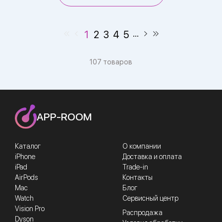
1
2
3
4
5
107 товаров
APP-ROOM
Каталог
О компании
iPhone
Доставка и оплата
iPad
Trade-in
AirPods
Контакты
Mac
Блог
Watch
Сервисный центр
Vision Pro
Распродажа
Dyson