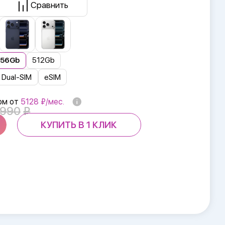
Сравнить
256Gb
512Gb
Dual-SIM
eSIM
ом от
5128 ₽/мес.
 990
КУПИТЬ В 1 КЛИК