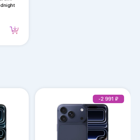
idnight
-2 991