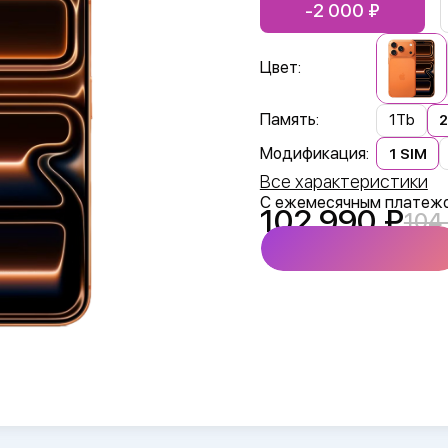
-2 000
Цвет:
Память:
1Tb
Модификация:
1 SIM
Все характеристики
С ежемесячным платеж
102 990
104