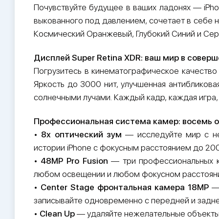
Почувствуйте будущее в ваших ладонях — iPhon
выкованного под давлением, сочетает в себе 
Космический Оранжевый, Глубокий Синий и Се
Дисплей Super Retina XDR: ваш мир в совер
Погрузитесь в кинематографическое качество
Яркость до 3000 нит, улучшенная антибликова
солнечными лучами. Каждый кадр, каждая игра
Профессиональная система камер: восемь о
•
8x оптический зум
— исследуйте мир с не
истории iPhone с фокусным расстоянием до 20
•
48MP Pro Fusion
— три профессиональных ка
любом освещении и любом фокусном расстояни
•
Center Stage фронтальная камера 18MP
— 
записывайте одновременно с передней и задне
•
Clean Up
— удаляйте нежелательные объекты к