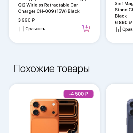
3in1 Ma
Qi2 Wirlelss Retractable Car
Stand C
Charger CH-009 (15W) Black
Black
3 990
6 890
Сравнить
Срав
Похожие товары
-4 500