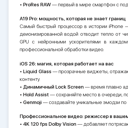
•
ProRes RAW
— первый в мире смартфон с под
A19 Pro: мощность, которая не знает границ
Самый быстрый процессор в истории iPhone —
деионизированной водой отводит тепло от чи
GPU с нейронными ускорителями в каждом
профессиональной обработки видео.
iOS 26: магия, которая работает на вас
•
Liquid Glass
— прозрачные виджеты, отражаю
контенту.
•
Динамичный Lock Screen
— время плавно ад
•
Hold Assist
— сохраняйте место в очереди, по
•
Genmoji
— создавайте уникальные эмодзи по о
Профессиональное видео: режиссер в ваше
•
4K 120 fps Dolby Vision
— добавляет потрясаю