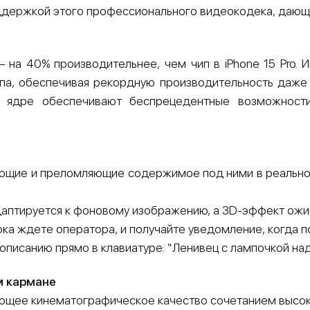
держкой этого профессионального видеокодека, дающе
 на 40% производительнее, чем чип в iPhone 15 Pro. 
па, обеспечивая рекордную производительность даже 
 ядре обеспечивают беспрецедентные возможност
щие и преломляющие содержимое под ними в реальном
аптируется к фоновому изображению, а 3D-эффект ожи
ка ждете оператора, и получайте уведомление, когда 
писанию прямо в клавиатуре: “Ленивец с лампочкой над
м кармане
щее кинематографическое качество сочетанием высоко