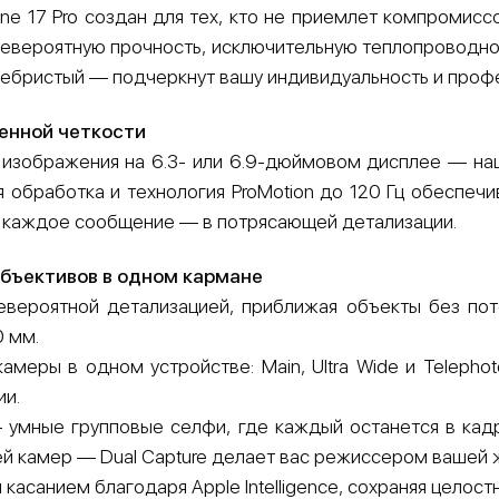
e 17 Pro создан для тех, кто не приемлет компромисс
невероятную прочность, исключительную теплопроводнос
ребристый — подчеркнут вашу индивидуальность и проф
шенной четкости
 изображения на 6.3- или 6.9-дюймовом дисплее — на
я обработка и технология ProMotion до 120 Гц обесп
, каждое сообщение — в потрясающей детализации.
бъективов в одном кармане
вероятной детализацией, приближая объекты без пот
0 мм.
меры в одном устройстве: Main, Ultra Wide и Telepho
и.
умные групповые селфи, где каждый останется в кад
й камер — Dual Capture делает вас режиссером вашей 
асанием благодаря Apple Intelligence, сохраняя целост