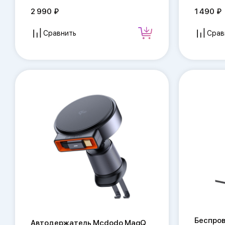
2 990
1 490
Сравнить
Срав
Беспро
Автодержатель Mcdodo MagQ