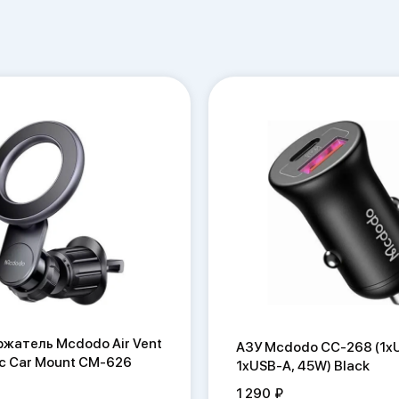
жатель Mcdodo Air Vent
АЗУ Mcdodo CC-268 (1x
c Car Mount CM-626
1xUSB-A, 45W) Black
1 290