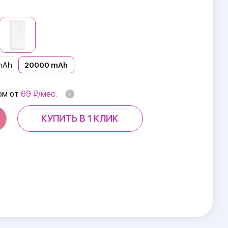
mAh
20000 mAh
ом от
69 ₽/мес.
КУПИТЬ В 1 КЛИК