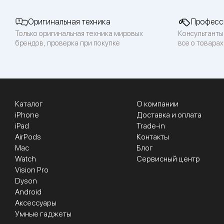
Оригинальная техника
Професс
Только оригинальная техника мировых
Консультанты
брендов, проверка при покупке
все о товарах
Каталог
О компании
iPhone
Доставка и оплата
iPad
Trade-in
AirPods
Контакты
Mac
Блог
Watch
Сервисный центр
Vision Pro
Dyson
Android
Аксессуары
Умные гаджеты