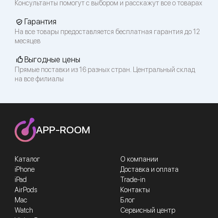
Консультанты помогут с выбором и расскажут все о товарах
Гарантия
На все товары предоставляется бесплатная гарантия до 12
месяцев
Выгодные цены
Прямые поставки из 16 разных стран. Центральный склад
на все филиалы
APP-ROOM
Каталог
О компании
iPhone
Доставка и оплата
iPad
Trade-in
AirPods
Контакты
Mac
Блог
Watch
Сервисный центр