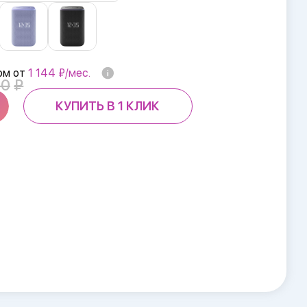
ом от
1 144 ₽/мес.
90
КУПИТЬ В 1 КЛИК