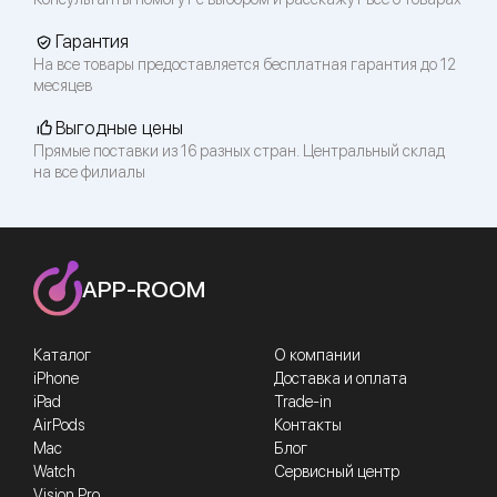
Гарантия
На все товары предоставляется бесплатная гарантия до 12
месяцев
Выгодные цены
Прямые поставки из 16 разных стран. Центральный склад
на все филиалы
APP-ROOM
Каталог
О компании
iPhone
Доставка и оплата
iPad
Trade-in
AirPods
Контакты
Mac
Блог
Watch
Сервисный центр
Vision Pro