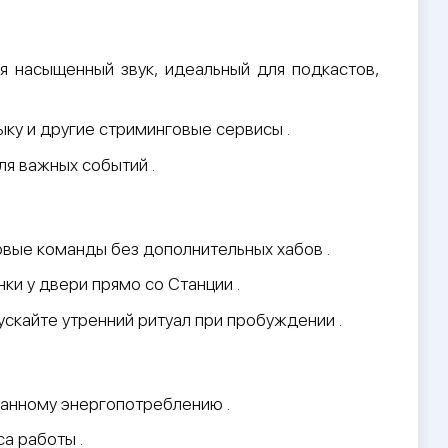
ая насыщенный звук, идеальный для подкастов,
ку и другие стриминговые сервисы .
ля важных событий .
совые команды без дополнительных хабов .
ки у двери прямо со Станции .
ускайте утренний ритуал при пробуждении .
ванному энергопотреблению .
са работы .