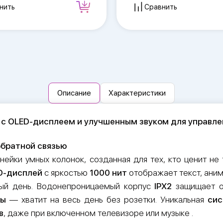
нить
Сравнить
Описание
Характеристики
а с OLED-дисплеем и улучшенным звуком для управл
обратной связью
ейки умных колонок, созданная для тех, кто ценит не
D-дисплей
с яркостью
1000 нит
отображает текст, ани
ный день. Водонепроницаемый корпус
IPX2
защищает о
ты
— хватит на весь день без розетки. Уникальная
сис
в
, даже при включенном телевизоре или музыке .