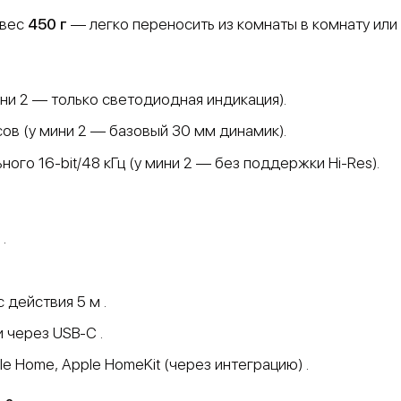
и вес
450 г
— легко переносить из комнаты в комнату или 
и 2 — только светодиодная индикация).
ов (у мини 2 — базовый 30 мм динамик).
го 16-bit/48 кГц (у мини 2 — без поддержки Hi-Res).
.
 действия 5 м .
и через USB-C .
e Home, Apple HomeKit (через интеграцию) .