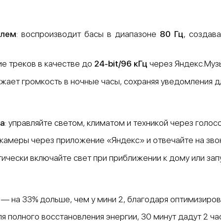
елем
: воспроизводит басы в диапазоне
80 Гц
, создав
ие треков в качестве до
24-bit/96 кГц
через Яндекс.Музы
ижает громкость в ночные часы, сохраняя уведомления д
а
: управляйте светом, климатом и техникой через голо
-камеры через приложение «Яндекс» и отвечайте на звон
тически включайте свет при приближении к дому или зап
— на 33% дольше, чем у мини 2, благодаря оптимизиро
 для полного восстановления энергии, 30 минут дадут 2 ча