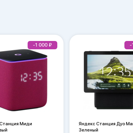
-1 000
-
 Станция Миди
Яндекс Станция Дуо Ма
вый
Зеленый